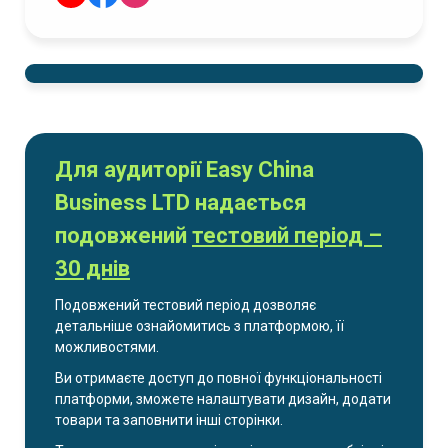
Для аудиторії Easy China
Business LTD надається
подовжений
тестовий період –
30 днів
Подовжений тестовий період дозволяє
детальніше ознайомитись з платформою, її
можливостями.
Ви отримаєте доступ до повної функціональності
платформи, зможете налаштувати дизайн, додати
товари та заповнити інші сторінки.