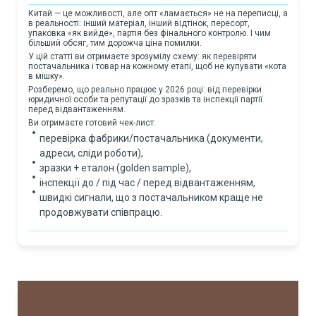
Китай — це можливості, але опт «ламається» не на переписці, а
в реальності: інший матеріал, інший відтінок, пересорт,
упаковка «як вийде», партія без фінального контролю. І чим
більший обсяг, тим дорожча ціна помилки.
У цій статті ви отримаєте зрозумілу схему: як перевіряти
постачальника і товар на кожному етапі, щоб не купувати «кота
в мішку».
Розберемо, що реально працює у 2026 році: від перевірки
юридичної особи та репутації до зразків та інспекції партії
перед відвантаженням.
Ви отримаєте готовий чек-лист:
перевірка фабрики/постачальника (документи,
адреси, сліди роботи),
зразки + еталон (golden sample),
інспекції до / під час / перед відвантаженням,
швидкі сигнали, що з постачальником краще не
продовжувати співпрацю.