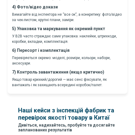
4) Фото/відео докази
Вимагайте від інспектора не “все ок”, а конкретику: фото/відео
за чек-листом, крупні плани, заміри.
5) Упаковка та маркування як окремий пункт
У B2B часто страждає саме упаковка: наклейки, штрихкоди,
коробки, вкладки, комплектація.
6) Пересорт і комплектація
Перевіряється окремо: моделі, розміри, кольори, набори,
аксесуари.
7) Контроль завантаження (якщо критично)
Якщо товар крихкий/дорогий — має сенс фіксувати, як
вантажать і як захищають всередині коробок/палет.
Наші кейси з інспекцій фабрик та
перевірок якості товару в Китаї
Дивіться, надихайтесь, пробуйте та досягайте
запланованих результатів