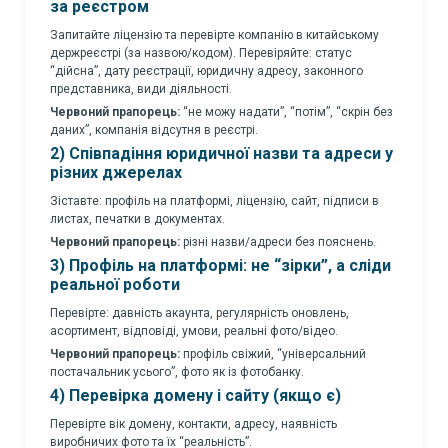
за реєстром
Запитайте ліцензію та перевірте компанію в китайському
держреєстрі (за назвою/кодом). Перевіряйте: статус
“дійсна”, дату реєстрації, юридичну адресу, законного
представника, види діяльності.
Червоний прапорець:
“не можу надати”, “потім”, “скрін без
даних”, компанія відсутня в реєстрі.
2) Співпадіння юридичної назви та адреси у
різних джерелах
Зіставте: профіль на платформі, ліцензію, сайт, підписи в
листах, печатки в документах.
Червоний прапорець:
різні назви/адреси без пояснень.
3) Профіль на платформі: не “зірки”, а сліди
реальної роботи
Перевірте: давність акаунта, регулярність оновлень,
асортимент, відповіді, умови, реальні фото/відео.
Червоний прапорець:
профіль свіжий, “універсальний
постачальник усього”, фото як із фотобанку.
4) Перевірка домену і сайту (якщо є)
Перевірте вік домену, контакти, адресу, наявність
виробничих фото та їх “реальність”.