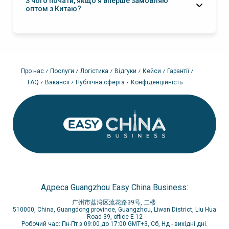
З чого почати, якщо я вперше замовляю
оптом з Китаю?
Про нас
Послуги
Логістика
Відгуки
Кейси
Гарантії
FAQ
Вакансії
Публічна оферта
Конфіденційність
Адреса Guangzhou Easy China Business:
广州市荔湾区流花路39号, 二楼
510000, China, Guangdong province, Guangzhou, Liwan District, Liu Hua
Road 39, office E-12
Робочий час: Пн-Пт з 09:00 до 17:00 GMT+3, Сб, Нд - вихідні дні.