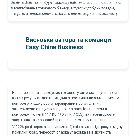
Окрім кейсів, ви знайдете корисну інформацію про створення та
масштабування товарного бізнесу, актуальні добірки товарів,
інтерв’ю з підприємцями та багато іншого корисного контенту.
Висновки автора та команди
Easy China Business
На завершення зафіксуємо головне: у оптових закупівлях із
Китаю результат дає не «вдача з постачальником», а система
контролю. Якщо у вас є перевірений постачальник,
затверджена специфікація, golden sample та зрозумілі
контрольні точки (PPI / DUPRO / FRI / CLS), ви перетворюєте
закупівлю на керований процес, а не ставку на везіння.
У 2026 році перемагають компанії, які заздалегідь рахують ціну
помилки: брак, пересорт, слабка упаковка та відсутність