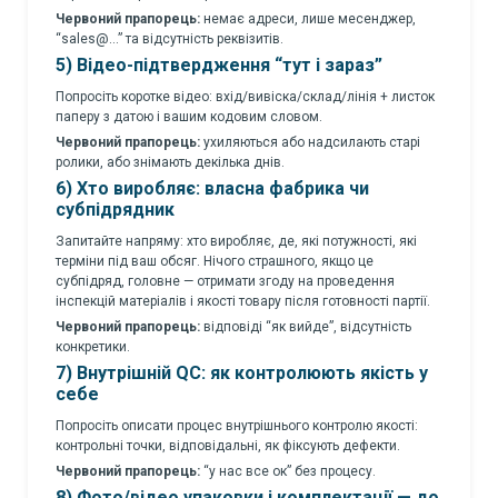
Червоний прапорець:
немає адреси, лише месенджер,
“sales@…” та відсутність реквізитів.
5) Відео-підтвердження “тут і зараз”
Попросіть коротке відео: вхід/вивіска/склад/лінія + листок
паперу з датою і вашим кодовим словом.
Червоний прапорець:
ухиляються або надсилають старі
ролики, або знімають декілька днів.
6) Хто виробляє: власна фабрика чи
субпідрядник
Запитайте напряму: хто виробляє, де, які потужності, які
терміни під ваш обсяг. Нічого страшного, якщо це
субпідряд, головне — отримати згоду на проведення
інспекцій матеріалів і якості товару після готовності партії.
Червоний прапорець:
відповіді “як вийде”, відсутність
конкретики.
7) Внутрішній QC: як контролюють якість у
себе
Попросіть описати процес внутрішнього контролю якості:
контрольні точки, відповідальні, як фіксують дефекти.
Червоний прапорець:
“у нас все ок” без процесу.
8) Фото/відео упаковки і комплектації — до