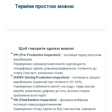
Терміни простою мовою
Щоб говорити однією мовою:
PPI (Pre-Production Inspection)
– інспекція перед запуском
виробництва.
Перевіряємо сировину/компоненти, відповідність
специфікації, зразки, упаковку/маркування, готовність до
старту (чек-лист, контрольні точки).
DUPRO (During Production Inspection)
– інспекція в процесі
виробництва (зазвичай при готовності 20–60%).
Перевіряємо стабільність якості «на ходу», перші масові
вироби, виявляємо дефекти до того, як вони стануть
проблемою всієї партії.
FRI (Final Random Inspection)
– фінальна вибіркова
інспекція перед відвантаженням.
Перевіряємо готову партію за AQL/чек-листом: зовнішній