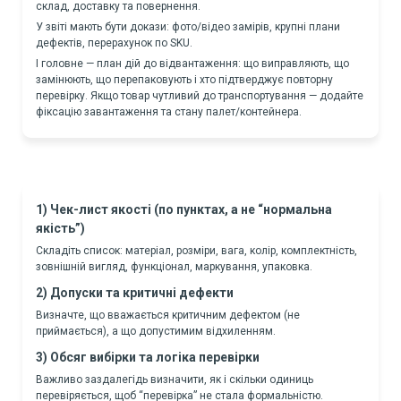
склад, доставку та повернення.
У звіті мають бути докази: фото/відео замірів, крупні плани
дефектів, перерахунок по SKU.
І головне — план дій до відвантаження: що виправляють, що
замінюють, що перепаковують і хто підтверджує повторну
перевірку. Якщо товар чутливий до транспортування — додайте
фіксацію завантаження та стану палет/контейнера.
1) Чек-лист якості (по пунктах, а не “нормальна
якість”)
Складіть список: матеріал, розміри, вага, колір, комплектність,
зовнішній вигляд, функціонал, маркування, упаковка.
2) Допуски та критичні дефекти
Визначте, що вважається критичним дефектом (не
приймається), а що допустимим відхиленням.
3) Обсяг вибірки та логіка перевірки
Важливо заздалегідь визначити, як і скільки одиниць
перевіряється, щоб “перевірка” не стала формальністю.