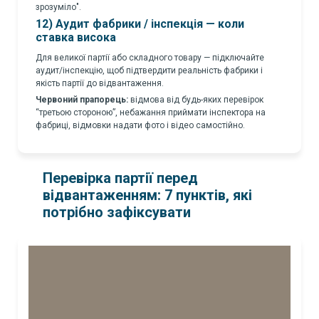
зрозуміло".
12) Аудит фабрики / інспекція — коли
ставка висока
Для великої партії або складного товару — підключайте
аудит/інспекцію, щоб підтвердити реальність фабрики і
якість партії до відвантаження.
Червоний прапорець:
відмова від будь-яких перевірок
“третьою стороною”, небажання приймати інспектора на
фабриці, відмовки надати фото і відео самостійно.
Перевірка партії перед
відвантаженням: 7 пунктів, які
потрібно зафіксувати