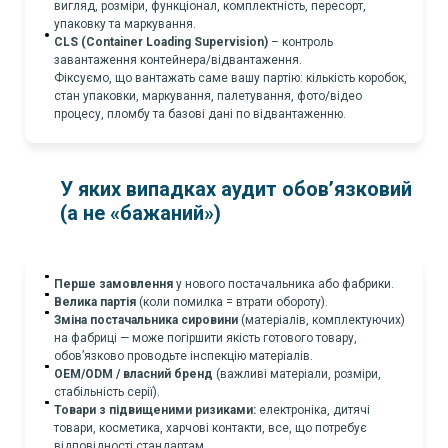
вигляд, розміри, функціонал, комплектність, пересорт,
упаковку та маркування.
CLS (Container Loading Supervision)
– контроль
завантаження контейнера/відвантаження.
Фіксуємо, що вантажать саме вашу партію: кількість коробок,
стан упаковки, маркування, палетування, фото/відео
процесу, пломбу та базові дані по відвантаженню.
У яких випадках аудит обов’язковий
(а не «бажаний»)
Перше замовлення
у нового постачальника або фабрики.
Велика партія
(коли помилка = втрати обороту).
Зміна постачальника сировини
(матеріалів, комплектуючих)
на фабриці — може погіршити якість готового товару,
обов’язково проводьте інспекцію матеріалів.
OEM/ODM / власний бренд
(важливі матеріали, розміри,
стабільність серії).
Товари з підвищеними ризиками:
електроніка, дитячі
товари, косметика, харчові контакти, все, що потребує
відповідності стандартам.