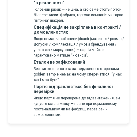
“в реальності”
Головний ризик — не ціна, а хто саме стоїть по той
бік переписки: фабрика, торгова компанія чи гарна
“вітрина” шахрая.
Специфікація не закріплена в контракті /
домовленостях
Якщо немає чіткої специфікації (матеріал / розмір /
допуски / комплектація / умови брендування /
упаковка / маркування) — партія майже
гарантовано матиме “нюанси”.
Еталон не зафіксований
Без виготовленого та затвердженого сторонами
golden sample немає на чому сперечатися: “у нас
так і має бути”.
Партія відправляється без фінальної
перевірки
Якщо партія не перевірена до відвантаження, ви
купуєте кота в мішку — навіть при нормальному
постачальнику чи на фабриці, перевіреній
замовленнями.