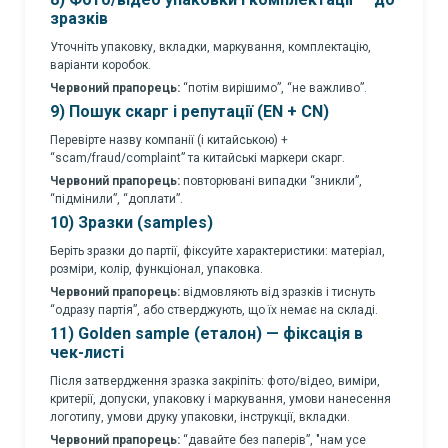
зразків
Уточніть упаковку, вкладки, маркування, комплектацію,
варіанти коробок.
Червоний прапорець:
“потім вирішимо”, “не важливо”.
9) Пошук скарг і репутації (EN + CN)
Перевірте назву компанії (і китайською) +
“scam/fraud/complaint” та китайські маркери скарг.
Червоний прапорець:
повторювані випадки “зникли”,
“підмінили”, “доплати”.
10) Зразки (samples)
Беріть зразки до партії, фіксуйте характеристики: матеріал,
розміри, колір, функціонал, упаковка.
Червоний прапорець:
відмовляють від зразків і тиснуть
“одразу партія”, або стверджують, що їх немає на складі.
11) Golden sample (еталон) — фіксація в
чек-листі
Після затвердження зразка закріпіть: фото/відео, виміри,
критерії, допуски, упаковку і маркування, умови нанесення
логотипу, умови друку упаковки, інструкції, вкладки.
Червоний прапорець:
“давайте без паперів”, "нам усе