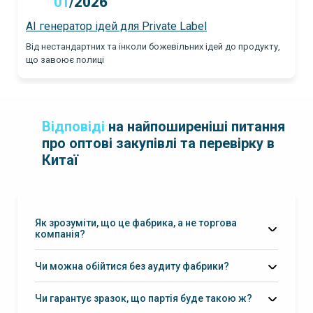
01
/
2026
AI генератор ідей для Private Label
Від нестандартних та інколи божевільних ідей до продукту,
що завоює полиці
Відповіді
на найпоширеніші питання
про оптові закупівлі та перевірку в
Китаї
Як зрозуміти, що це фабрика, а не торгова
компанія?
Чи можна обійтися без аудиту фабрики?
Чи гарантує зразок, що партія буде такою ж?
еталон + чек-лист + інспекція партії