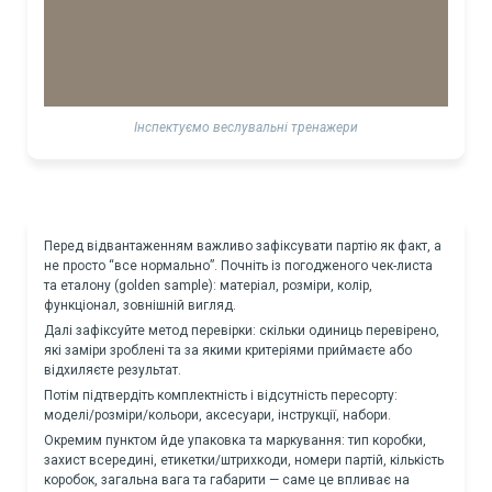
Інспектуємо веслувальні тренажери
Перед відвантаженням важливо зафіксувати партію як факт, а
не просто “все нормально”. Почніть із погодженого чек-листа
та еталону (golden sample): матеріал, розміри, колір,
функціонал, зовнішній вигляд.
Далі зафіксуйте метод перевірки: скільки одиниць перевірено,
які заміри зроблені та за якими критеріями приймаєте або
відхиляєте результат.
Потім підтвердіть комплектність і відсутність пересорту:
моделі/розміри/кольори, аксесуари, інструкції, набори.
Окремим пунктом йде упаковка та маркування: тип коробки,
захист всередині, етикетки/штрихкоди, номери партій, кількість
коробок, загальна вага та габарити — саме це впливає на