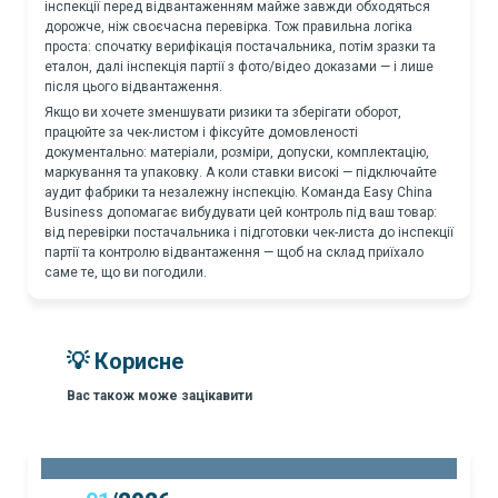
інспекції перед відвантаженням майже завжди обходяться
дорожче, ніж своєчасна перевірка. Тож правильна логіка
проста: спочатку верифікація постачальника, потім зразки та
еталон, далі інспекція партії з фото/відео доказами — і лише
після цього відвантаження.
Якщо ви хочете зменшувати ризики та зберігати оборот,
працюйте за чек-листом і фіксуйте домовленості
документально: матеріали, розміри, допуски, комплектацію,
маркування та упаковку. А коли ставки високі — підключайте
аудит фабрики та незалежну інспекцію. Команда Easy China
Business допомагає вибудувати цей контроль під ваш товар:
від перевірки постачальника і підготовки чек-листа до інспекції
партії та контролю відвантаження — щоб на склад приїхало
саме те, що ви погодили.
💡 Корисне
Вас також може зацікавити